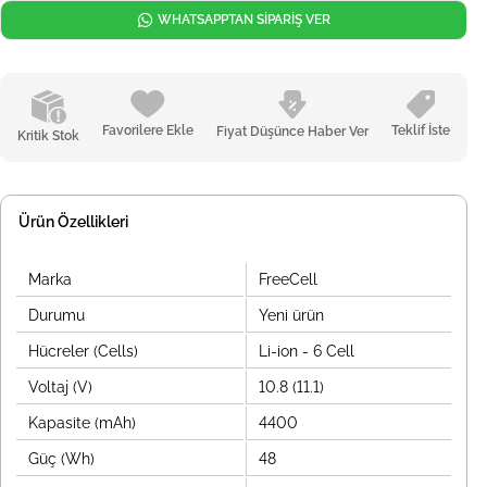
WHATSAPPTAN SİPARİŞ VER
Favorilere Ekle
Teklif İste
Fiyat Düşünce Haber Ver
Kritik Stok
Ürün Özellikleri
Marka
FreeCell
Durumu
Yeni ürün
Hücreler (Cells)
Li-ion - 6 Cell
Voltaj (V)
10.8 (11.1)
Kapasite (mAh)
4400
Güç (Wh)
48