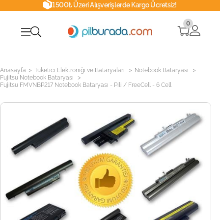
1500₺ Üzeri Alışverişlerde Kargo Ücretsiz!
0
>
>
>
Anasayfa
Tüketici Elektroniği ve Bataryaları
Notebook Bataryası
>
Fujitsu Notebook Bataryası
Fujitsu FMVNBP217 Notebook Bataryası - Pili / FreeCell - 6 Cell