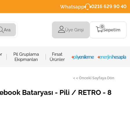
Whatsapp
0216 629 90 40
0
Üye Girişi
Sepetim
Ara
r
Pil Gruplama
Fırsat
Ekipmanları
Ürünler
< < Önceki Sayfaya Dön
book Bataryası - Pili / RETRO - 8