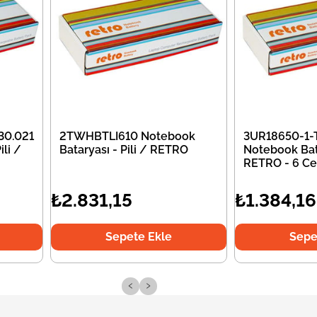
30.021
2TWHBTLI610 Notebook
3UR18650-1-
li /
Bataryası - Pili / RETRO
Notebook Bata
RETRO - 6 Ce
₺2.831,15
₺1.384,16
Sepete Ekle
Sepe
‹
›