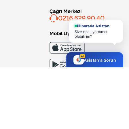
Çağrı Merkezi
0216 629 90 40
Pilburada Asistan
Size nasıl yardımcı
Mobil Uygulama
olabilirim?
AI
Asistan'a Sorun
Bizi Takip Edin