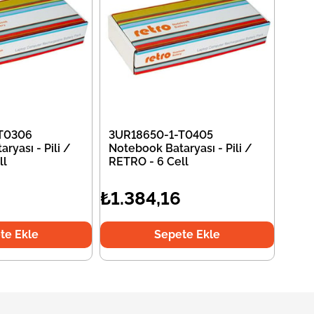
T0306
3UR18650-1-T0405
ryası - Pili /
Notebook Bataryası - Pili /
ll
RETRO - 6 Cell
₺1.384,16
te Ekle
Sepete Ekle