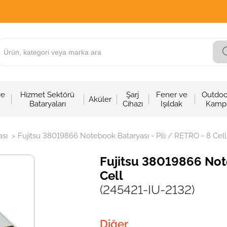
ve
Hizmet Sektörü
Şarj
Fener ve
Outdoo
Aküler
Bataryaları
Cihazı
Işıldak
Kamp
sı
Fujitsu 38019866 Notebook Bataryası - Pili / RETRO - 8 Cell
>
Fujitsu 38019866 Note
Cell
(245421-IU-2132)
Diğer