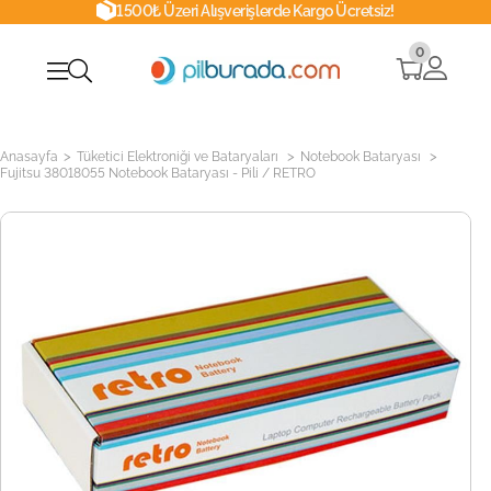
1500₺ Üzeri Alışverişlerde Kargo Ücretsiz!
0
>
>
>
Anasayfa
Tüketici Elektroniği ve Bataryaları
Notebook Bataryası
Fujitsu 38018055 Notebook Bataryası - Pili / RETRO