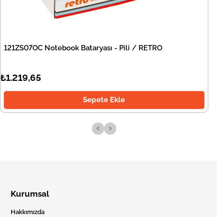
121ZS07OC Notebook Bataryası - Pili / RETRO
₺1.219,65
Sepete Ekle
‹
›
Kurumsal
Hakkımızda