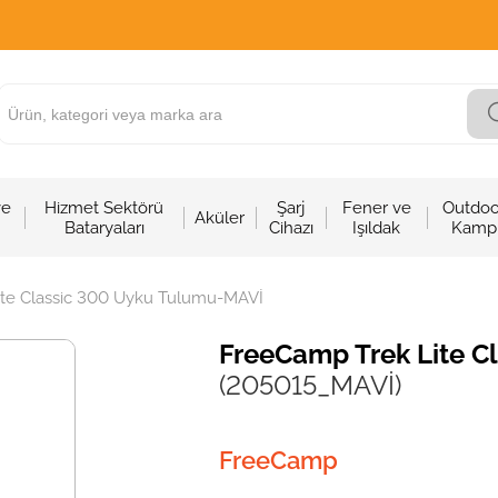
ve
Hizmet Sektörü
Şarj
Fener ve
Outdoo
Aküler
Bataryaları
Cihazı
Işıldak
Kamp
ite Classic 300 Uyku Tulumu-MAVİ
FreeCamp Trek Lite 
(205015_MAVİ)
FreeCamp