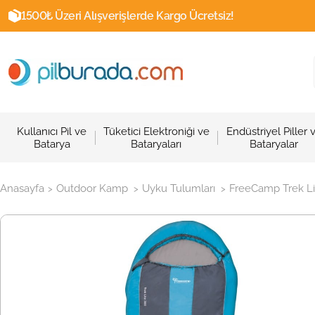
1500₺ Üzeri Alışverişlerde Kargo Ücretsiz!
Kullanıcı Pil ve
Tüketici Elektroniği ve
Endüstriyel Piller 
Batarya
Bataryaları
Bataryalar
Anasayfa
Outdoor Kamp
Uyku Tulumları
FreeCamp Trek L
>
>
>