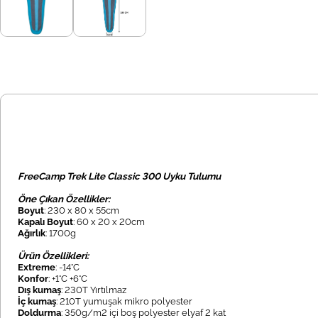
FreeCamp Trek Lite Classic 300 Uyku Tulumu
Öne Çıkan Özellikler:
Boyut
: 230 x 80 x 55cm
Kapalı Boyut
: 60 x 20 x 20cm
Ağırlık
: 1700g
Ürün Özellikleri:
Extreme
: -14°C
Konfor
: +1°C +6°C
Dış kumaş
: 230T Yırtılmaz
İç kumaş
: 210T yumuşak mikro polyester
Doldurma
: 350g/m2 içi boş polyester elyaf 2 kat