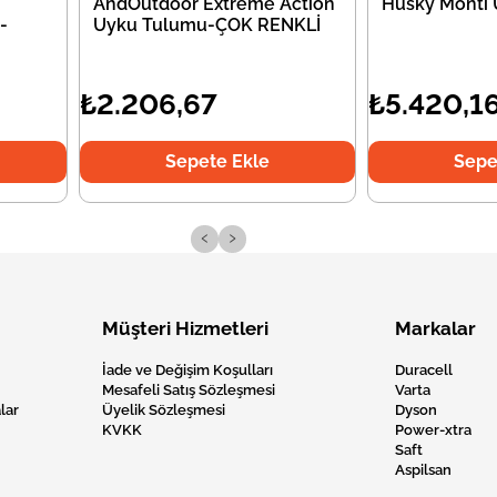
AndOutdoor Extreme Action
Husky Monti
-
Uyku Tulumu-ÇOK RENKLİ
₺2.206,67
₺5.420,1
Sepete Ekle
Sepe
‹
›
Müşteri Hizmetleri
Markalar
İade ve Değişim Koşulları
Duracell
Mesafeli Satış Sözleşmesi
Varta
lar
Üyelik Sözleşmesi
Dyson
KVKK
Power-xtra
Saft
Aspilsan