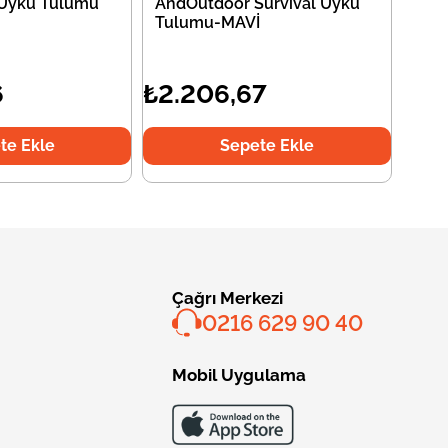
 Uyku Tulumu
AndOutdoor Survival Uyku
Tulumu-MAVİ
6
₺2.206,67
te Ekle
Sepete Ekle
Çağrı Merkezi
0216 629 90 40
Mobil Uygulama