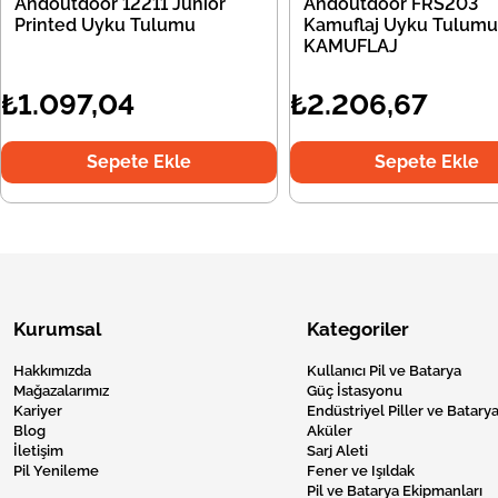
Andoutdoor 12211 Junior
Andoutdoor FRS203
Printed Uyku Tulumu
Kamuflaj Uyku Tulumu
KAMUFLAJ
₺1.097,04
₺2.206,67
Sepete Ekle
Sepete Ekle
Kurumsal
Kategoriler
Hakkımızda
Kullanıcı Pil ve Batarya
Mağazalarımız
Güç İstasyonu
Kariyer
Endüstriyel Piller ve Batarya
Blog
Aküler
İletişim
Sarj Aleti
Pil Yenileme
Fener ve Işıldak
Pil ve Batarya Ekipmanları