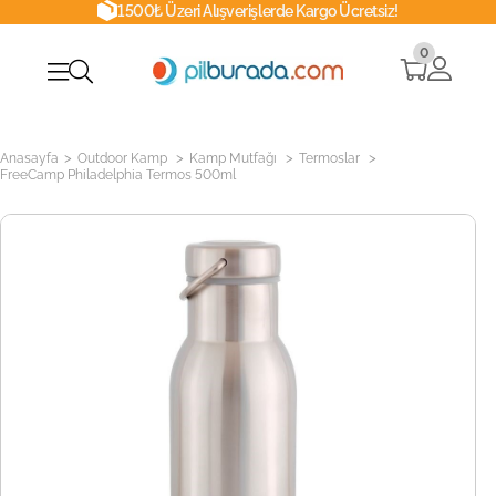
1500₺ Üzeri Alışverişlerde Kargo Ücretsiz!
0
>
>
>
>
Anasayfa
Outdoor Kamp
Kamp Mutfağı
Termoslar
FreeCamp Philadelphia Termos 500ml