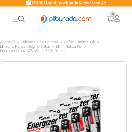
1500₺ Üzeri Alışverişlerde Kargo Ücretsiz!
0
>
>
>
Anasayfa
Kullanıcı Pil ve Batarya
Hafıza (Düğme) Pili
>
>
LR Serisi Hafıza (Düğme) Pilleri
LR44 Hafıza Pili
Energizer LR44, A76 Alkalin 5X2li Blister