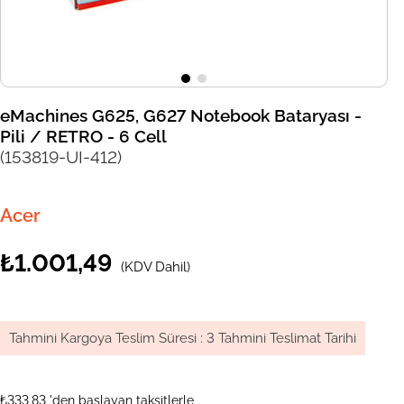
eMachines G625, G627 Notebook Bataryası -
Pili / RETRO - 6 Cell
(153819-UI-412)
Acer
₺1.001,49
(KDV Dahil)
Tahmini Kargoya Teslim Süresi
:
3 Tahmini Teslimat Tarihi
₺333,83
'den başlayan taksitlerle