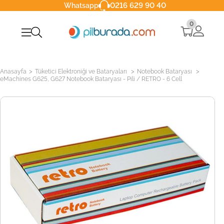
0216 629 90 40
Whatsapp
0
>
>
>
Anasayfa
Tüketici Elektroniği ve Bataryaları
Notebook Bataryası
eMachines G625, G627 Notebook Bataryası - Pili / RETRO - 6 Cell