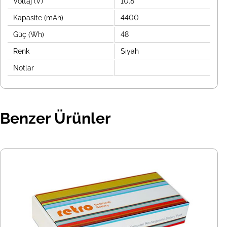
Voltaj (V)
10.8
Kapasite (mAh)
4400
Güç (Wh)
48
Renk
Siyah
Notlar
Benzer Ürünler