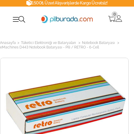
1500₺ Üzeri Alışverişlerde Kargo Ücretsiz!
0
>
>
>
Anasayfa
Tüketici Elektroniği ve Bataryaları
Notebook Bataryası
eMachines D443 Notebook Bataryası - Pili / RETRO - 6-Cell