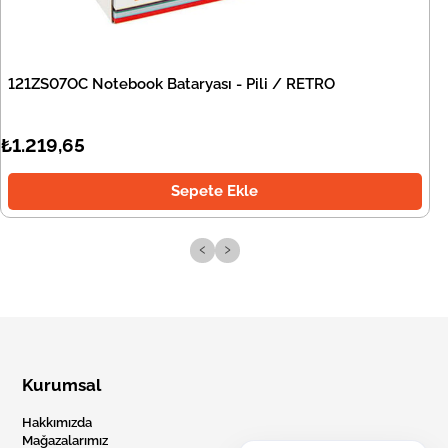
121ZS07OC Notebook Bataryası - Pili / RETRO
₺1.219,65
Sepete Ekle
‹
›
Kurumsal
Hakkımızda
Mağazalarımız