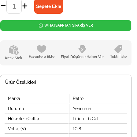
WHATSAPPTAN SİPARİŞ VER
Favorilere Ekle
Teklif İste
Fiyat Düşünce Haber Ver
Kritik Stok
Ürün Özellikleri
Marka
Retro
Durumu
Yeni ürün
Hücreler (Cells)
Li-ion - 6 Cell
Voltaj (V)
10.8