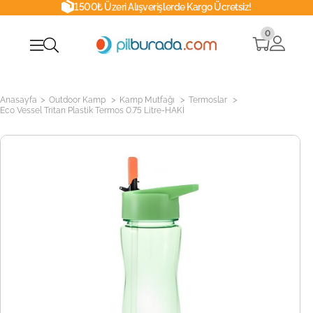
1500₺ Üzeri Alışverişlerde Kargo Ücretsiz!
0
>
>
>
>
Anasayfa
Outdoor Kamp
Kamp Mutfağı
Termoslar
Eco Vessel Tritan Plastik Termos 0.75 Litre-HAKİ