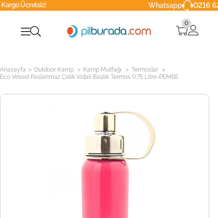
tsiz!
0216 629 90 40
Whatsapp
0
>
>
>
>
Anasayfa
Outdoor Kamp
Kamp Mutfağı
Termoslar
Eco Vessel Paslanmaz Çelik Vidalı Başlık Termos 0.75 Litre-PEMBE