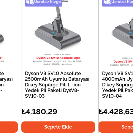
Ücretsiz Kargo
Ücretsiz Ka
te
Dyson V8 SV10 Absolute
Dyson V8 SV1
ryası
2500mAh Uyumlu Bataryası
4000mAh Uyu
on
Dikey Süpürge Pili Li-ion
Dikey Süpürge
-
Yedek Pil Paketi DysV8-
Yedek Pil Pak
SV10-03
SV10-04
₺4.180,29
₺4.428,6
Sepete Ekle
Sepe