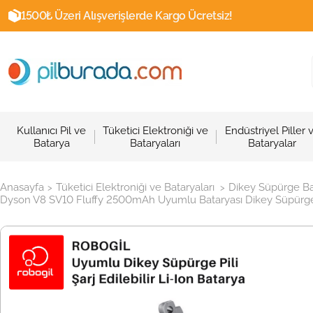
1500₺ Üzeri Alışverişlerde Kargo Ücretsiz!
Kullanıcı Pil ve
Tüketici Elektroniği ve
Endüstriyel Piller 
Batarya
Bataryaları
Bataryalar
Anasayfa
Tüketici Elektroniği ve Bataryaları
Dikey Süpürge Ba
>
>
Dyson V8 SV10 Fluffy 2500mAh Uyumlu Bataryası Dikey Süpürge P