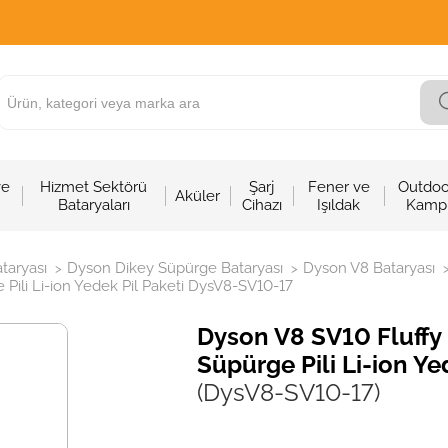
ve
Hizmet Sektörü
Şarj
Fener ve
Outdoo
Aküler
Bataryaları
Cihazı
Işıldak
Kamp
taryası
Dyson Dikey Süpürge Bataryası
Dyson V8 Bataryası
>
>
ili Li-ion Yedek Pil Paketi DysV8-SV10-17
Dyson V8 SV10 Fluff
Süpürge Pili Li-ion Y
(DysV8-SV10-17)