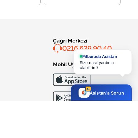
Çağrı Merkezi
0216 629 90 40
Pilburada Asistan
Size nasıl yardımcı
Mobil Uygulama
olabilirim?
AI
Asistan'a Sorun
Bizi Takip Edin