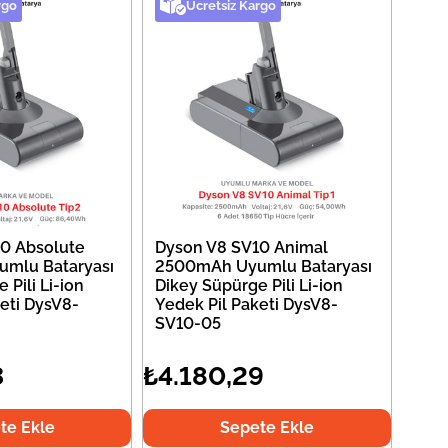
rgo
Ücretsiz Kargo
0 Absolute
Dyson V8 SV10 Animal
mlu Bataryası
2500mAh Uyumlu Bataryası
 Pili Li-ion
Dikey Süpürge Pili Li-ion
eti DysV8-
Yedek Pil Paketi DysV8-
SV10-05
3
₺4.180,29
te Ekle
Sepete Ekle