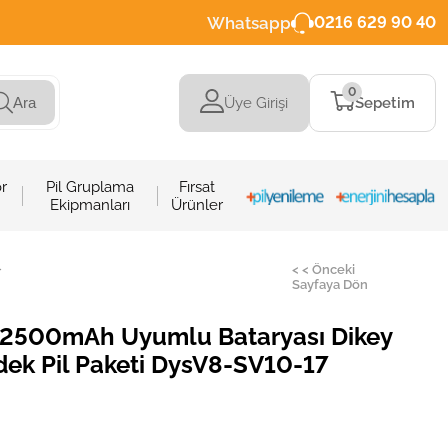
Whatsapp
0216 629 90 40
0
Üye Girişi
Sepetim
Ara
r
Pil Gruplama
Fırsat
Ekipmanları
Ürünler
>
< < Önceki
Sayfaya Dön
y 2500mAh Uyumlu Bataryası Dikey
edek Pil Paketi DysV8-SV10-17