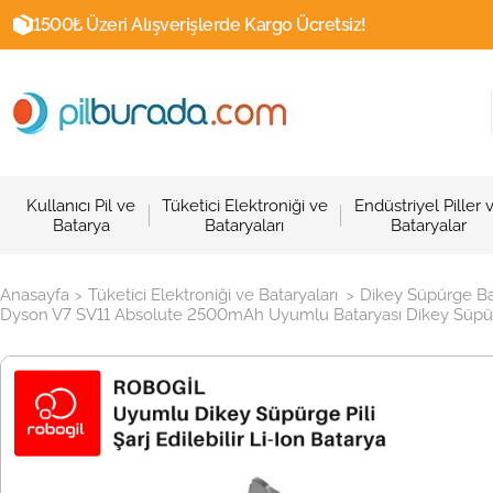
1500₺ Üzeri Alışverişlerde Kargo Ücretsiz!
Kullanıcı Pil ve
Tüketici Elektroniği ve
Endüstriyel Piller 
Batarya
Bataryaları
Bataryalar
Anasayfa
Tüketici Elektroniği ve Bataryaları
Dikey Süpürge Ba
>
>
Dyson V7 SV11 Absolute 2500mAh Uyumlu Bataryası Dikey Süpürge