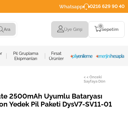
Whatsapp
0216 629 90 40
0
Üye Girişi
Sepetim
Ara
r
Pil Gruplama
Fırsat
Ekipmanları
Ürünler
>
< < Önceki
Sayfaya Dön
ute 2500mAh Uyumlu Bataryası
-ion Yedek Pil Paketi DysV7-SV11-01