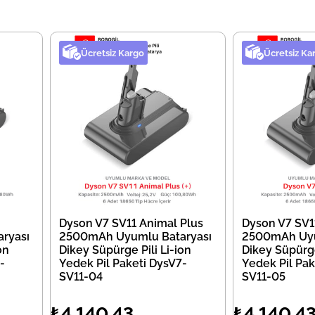
Ücretsiz Kargo
Ücretsiz Ka
Dyson V7 SV11 Animal Plus
Dyson V7 SV11
ryası
2500mAh Uyumlu Bataryası
2500mAh Uyu
on
Dikey Süpürge Pili Li-ion
Dikey Süpürge
-
Yedek Pil Paketi DysV7-
Yedek Pil Pak
SV11-04
SV11-05
₺4.140,43
₺4.140,4