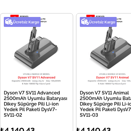
Ücretsiz Kargo
Ücretsiz Kargo
Dyson V7 SV11 Advanced
Dyson V7 SV11 Animal
2500mAh Uyumlu Bataryası
2500mAh Uyumlu Bata
Dikey Süpürge Pili Li-ion
Dikey Süpürge Pili Li-i
Yedek Pil Paketi DysV7-
Yedek Pil Paketi DysV7
SV11-02
SV11-03
₺4.140,43
₺4.140,43