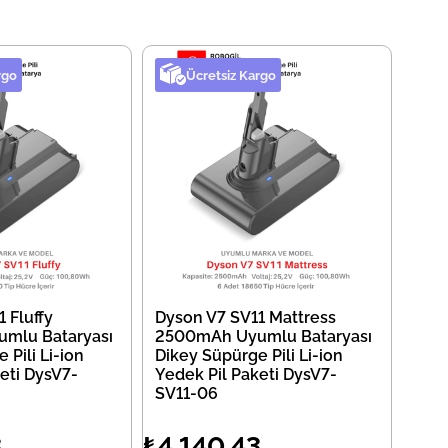
rgo
Ücretsiz Kargo
 Fluffy
Dyson V7 SV11 Mattress
mlu Bataryası
2500mAh Uyumlu Bataryası
 Pili Li-ion
Dikey Süpürge Pili Li-ion
eti DysV7-
Yedek Pil Paketi DysV7-
SV11-06
3
₺4.140,43