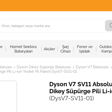
ve
Hizmet Sektörü
Şarj
Fener ve
Outdoo
Aküler
Bataryaları
Cihazı
Işıldak
Kamp
taryası
Dyson Dikey Süpürge Bataryası
Dyson V7 Bataryası
>
>
 Pili Li-ion Yedek Pil Paketi DysV7-SV11-01
Dyson V7 SV11 Absol
Dikey Süpürge Pili Li
(DysV7-SV11-01)