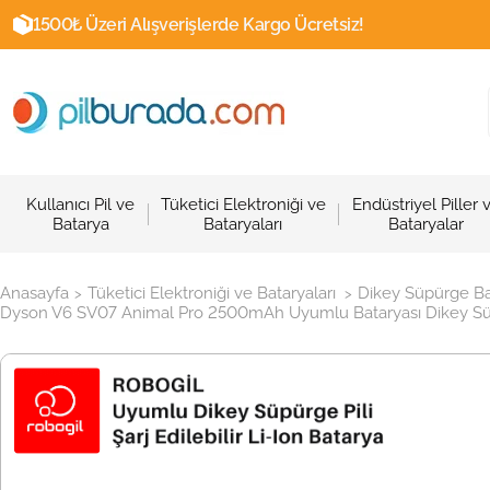
1500₺ Üzeri Alışverişlerde Kargo Ücretsiz!
Kullanıcı Pil ve
Tüketici Elektroniği ve
Endüstriyel Piller 
Batarya
Bataryaları
Bataryalar
Anasayfa
Tüketici Elektroniği ve Bataryaları
Dikey Süpürge Ba
>
>
Dyson V6 SV07 Animal Pro 2500mAh Uyumlu Bataryası Dikey Süpü