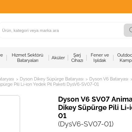
ve
Hizmet Sektörü
Şarj
Fener ve
Outdoo
Aküler
Bataryaları
Cihazı
Işıldak
Kamp
taryası
Dyson Dikey Süpürge Bataryası
Dyson V6 Bataryası
>
>
rge Pili Li-ion Yedek Pil Paketi DysV6-SV07-01
Dyson V6 SV07 Anima
Dikey Süpürge Pili Li
01
(DysV6-SV07-01)