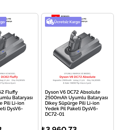
rgo
Ücretsiz Kargo
2 Fluffy
Dyson V6 DC72 Absolute
mlu Bataryası
2500mAh Uyumlu Bataryası
 Pili Li-ion
Dikey Süpürge Pili Li-ion
eti DysV6-
Yedek Pil Paketi DysV6-
DC72-01
3
₺3.960,73