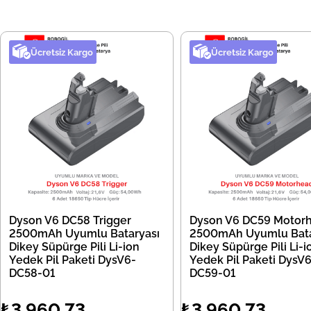
Ücretsiz Kargo
Ücretsiz Kargo
Dyson V6 DC58 Trigger
Dyson V6 DC59 Motor
2500mAh Uyumlu Bataryası
2500mAh Uyumlu Bata
Dikey Süpürge Pili Li-ion
Dikey Süpürge Pili Li-i
Yedek Pil Paketi DysV6-
Yedek Pil Paketi DysV6
DC58-01
DC59-01
₺3.960,73
₺3.960,73