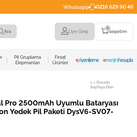
Whatsapp
0216 629 90 40
0
Üye Girişi
Sepetim
Ara
r
Pil Gruplama
Fırsat
Ekipmanları
Ürünler
>
< < Önceki
Sayfaya Dön
l Pro 2500mAh Uyumlu Bataryası
-ion Yedek Pil Paketi DysV6-SV07-