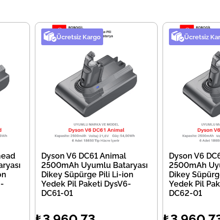
Ücretsiz Kargo
Ücretsiz Ka
head
Dyson V6 DC61 Animal
Dyson V6 DC6
ryası
2500mAh Uyumlu Bataryası
2500mAh Uyu
on
Dikey Süpürge Pili Li-ion
Dikey Süpürge
-
Yedek Pil Paketi DysV6-
Yedek Pil Pak
DC61-01
DC62-01
₺3.960,73
₺3.960,7