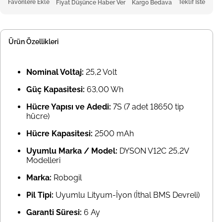
Favorilere Ekle
Teklif İste
Fiyat Düşünce Haber Ver
Kargo Bedava
Ürün Özellikleri
Nominal Voltaj:
25,2 Volt
Güç Kapasitesi:
63,00 Wh
Hücre Yapısı ve Adedi:
7S (7 adet 18650 tip
hücre)
Hücre Kapasitesi:
2500 mAh
Uyumlu Marka / Model:
DYSON V12C 25,2V
Modelleri
Marka:
Robogil
Pil Tipi:
Uyumlu Lityum-İyon (İthal BMS Devreli)
Garanti Süresi:
6 Ay