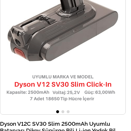
Dyson V12C SV30 Slim 2500mAh Uyumlu
Bataryası Dikey Süpürge Pili Li-ion Yedek Pil