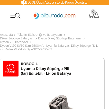
1500₺ Üzeri Alışverişlerde Kargo Ücretsiz!
0
>
>
Anasayfa
Tüketici Elektroniği ve Bataryaları
>
>
Dikey Süpürge Bataryası
Dyson Dikey Süpürge Bataryası
>
Dyson V12 Bataryası
Dyson V12C SV30 Slim 2500mAh Uyumlu Bataryası Dikey Süpürge Pili Li-
ion Yedek Pil Paketi DysV12C-SV30-03