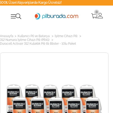
işlerde Kargo Ücretsiz!
0
Whatsapp
0
>
>
>
Anasayfa
Kullanıcı Pil ve Batarya
İşitme Cihazı Pili
>
312 Numara İşitme Cihazı Pili (PR41)
Duracell Activair 312 Kulaklık Pili 6lı Blister - 10lu Paket