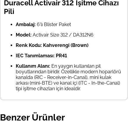
Duracell Activair 312 İşitme Cihazı
Pili
Ambalaj:
6'lı Blister Paket
Model:
Activair Size 312 / DA312N6
Renk Kodu:
Kahverengi (Brown)
IEC Tanımlaması:
PR41
Kullanım Alanı:
En yaygın kullanılan pil
boyutlarından biridir. Özellikle modern hoparlörü
kanalda (RIC - Receiver-in-Canal), mini kulak
arkası (mini-BTE) ve kanal içi (ITC - In-the-Canal)
tipi işitme cihazları için idealdir.
Benzer Ürünler