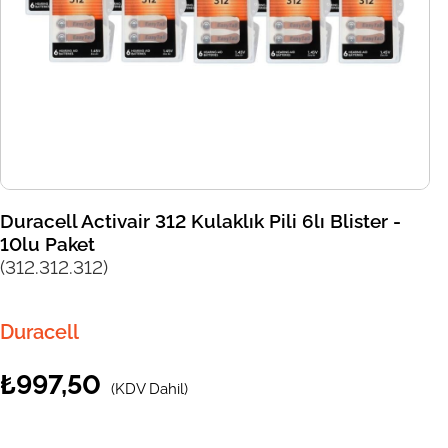
Duracell Activair 312 Kulaklık Pili 6lı Blister -
10lu Paket
(312.312.312)
Duracell
₺997,50
(KDV Dahil)