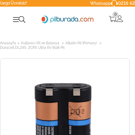
cretsiz!
0216 629 90 
Whatsapp
0
>
>
>
Anasayfa
Kullanıcı Pil ve Batarya
Alkalin Pil (Primary)
Duracell DL245, 2CR5 Ultra 6V Bulk Pil