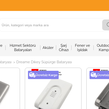
ve
Hizmet Sektörü
Şarj
Fener ve
Outdoo
Aküler
Bataryaları
Cihazı
Işıldak
Kamp
taryası
Dreame Dikey Süpürge Bataryası
>
Ücretsiz Kargo
Ücretsi