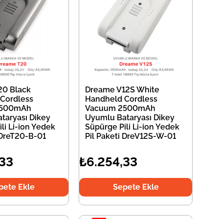
20 Black
Dreame V12S White
Cordless
Handheld Cordless
2500mAh
Vacuum 2500mAh
taryası Dikey
Uyumlu Bataryası Dikey
li Li-ion Yedek
Süpürge Pili Li-ion Yedek
 DreT20-B-01
Pil Paketi DreV12S-W-01
,33
₺6.254,33
pete Ekle
Sepete Ekle