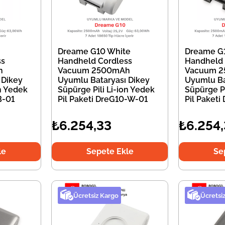
Dreame G10 White
Dreame G
ss
Handheld Cordless
Handheld 
h
Vacuum 2500mAh
Vacuum 
 Dikey
Uyumlu Bataryası Dikey
Uyumlu Ba
on Yedek
Süpürge Pili Li-ion Yedek
Süpürge Pi
B-01
Pil Paketi DreG10-W-01
Pil Paket
₺6.254,33
₺6.254
le
Sepete Ekle
Se
Ücretsiz Kargo
Ücretsi