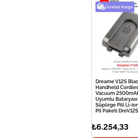
Ücretsiz Kargo
Dreame V12S Bla
Handheld Cordle
Vacuum 2500mA
Uyumlu Bataryası
Süpürge Pili Li-i
Pil Paketi DreV12
₺6.254,33