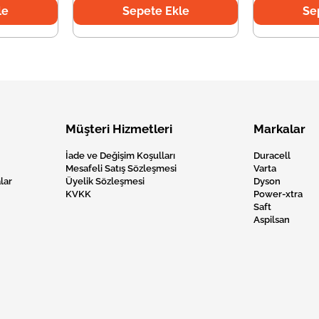
le
Sepete Ekle
Se
Müşteri Hizmetleri
Markalar
İade ve Değişim Koşulları
Duracell
Mesafeli Satış Sözleşmesi
Varta
lar
Üyelik Sözleşmesi
Dyson
KVKK
Power-xtra
Saft
Aspilsan