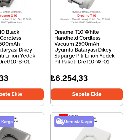
10 Black
Dreame T10 White
Cordless
Handheld Cordless
2500mAh
Vacuum 2500mAh
taryası Dikey
Uyumlu Bataryası Dikey
li Li-ion Yedek
Süpürge Pili Li-ion Yedek
i DreG10-B-01
Pil Paketi DreT10-W-01
,33
₺6.254,33
pete Ekle
Sepete Ekle
z Kargo
Ücretsiz Kargo