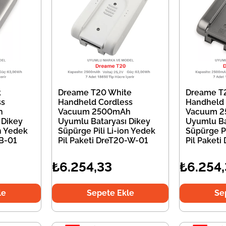
k
Dreame T20 White
Dreame T
ss
Handheld Cordless
Handheld 
h
Vacuum 2500mAh
Vacuum 
 Dikey
Uyumlu Bataryası Dikey
Uyumlu Ba
on Yedek
Süpürge Pili Li-ion Yedek
Süpürge Pi
-B-01
Pil Paketi DreT20-W-01
Pil Paketi
₺6.254,33
₺6.254
le
Sepete Ekle
Se