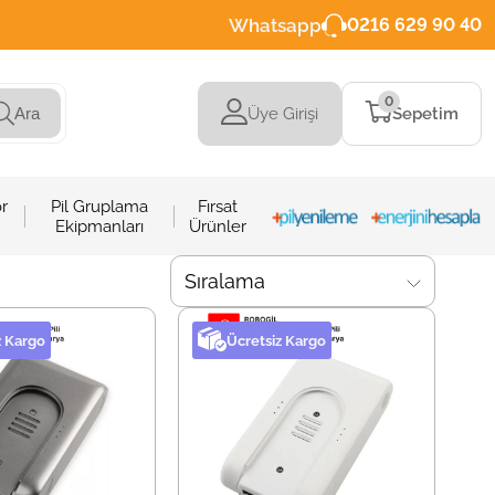
Whatsapp
0216 629 90 40
0
Üye Girişi
Sepetim
Ara
r
Pil Gruplama
Fırsat
Ekipmanları
Ürünler
Sıralama
z Kargo
Ücretsiz Kargo