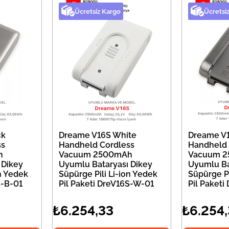
Ücretsiz Kargo
Ücretsi
ck
Dreame V16S White
Dreame V1
ss
Handheld Cordless
Handheld 
h
Vacuum 2500mAh
Vacuum 
 Dikey
Uyumlu Bataryası Dikey
Uyumlu Ba
on Yedek
Süpürge Pili Li-ion Yedek
Süpürge Pi
S-B-01
Pil Paketi DreV16S-W-01
Pil Paketi
₺6.254,33
₺6.254