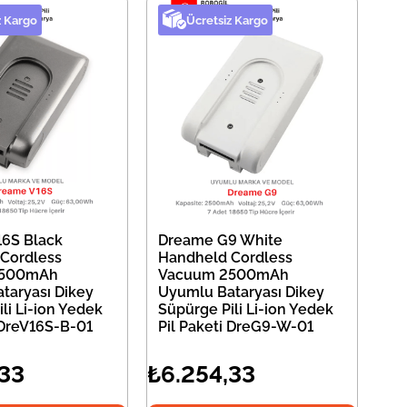
z Kargo
Ücretsiz Kargo
6S Black
Dreame G9 White
Cordless
Handheld Cordless
2500mAh
Vacuum 2500mAh
taryası Dikey
Uyumlu Bataryası Dikey
li Li-ion Yedek
Süpürge Pili Li-ion Yedek
 DreV16S-B-01
Pil Paketi DreG9-W-01
,33
₺6.254,33