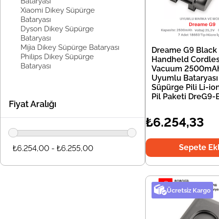
Bataryası
Xiaomi Dikey Süpürge
Bataryası
Dyson Dikey Süpürge
Bataryası
Mijia Dikey Süpürge Bataryası
Dreame G9 Black
Philips Dikey Süpürge
Handheld Cordle
Bataryası
Vacuum 2500mA
Uyumlu Bataryası
Süpürge Pili Li-i
Pil Paketi DreG9-
Fiyat Aralığı
₺6.254,33
Sepete Ek
₺6.254,00 - ₺6.255,00
Ücretsiz Kargo