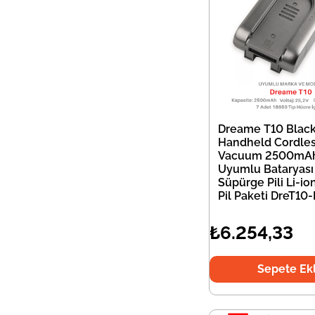
Dreame T10 Blac
Handheld Cordle
Vacuum 2500mA
Uyumlu Bataryası
Süpürge Pili Li-i
Pil Paketi DreT10
₺6.254,33
Sepete Ek