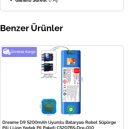
Garanti Süresi:
6 Ay
Benzer Ürünler
Ücretsiz Kargo
Dreame D9 5200mAh Uyumlu Bataryası Robot Süpürge
Pili Li-ion Yedek Pil Paketi C5207BS-Dre-010