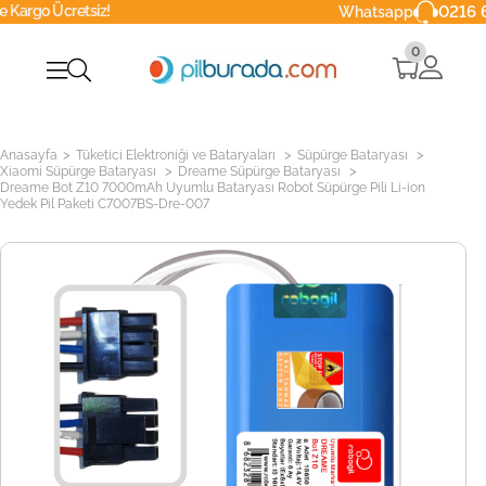
tsiz!
0216 629 90 40
Whatsapp
0
>
>
>
Anasayfa
Tüketici Elektroniği ve Bataryaları
Süpürge Bataryası
>
>
Xiaomi Süpürge Bataryası
Dreame Süpürge Bataryası
Dreame Bot Z10 7000mAh Uyumlu Bataryası Robot Süpürge Pili Li-ion
Yedek Pil Paketi C7007BS-Dre-007