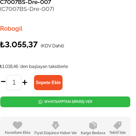
C7007BS-Dre-007
(C7007BS-Dre-007)
Robogil
₺3.055,37
(KDV Dahil)
₺1.018,46
'den başlayan taksitlerle
WHATSAPPTAN SİPARİŞ VER
Favorilere Ekle
Teklif İste
Fiyat Düşünce Haber Ver
Kargo Bedava