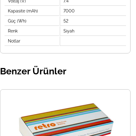
Voltaj (V)
7.4
Kapasite (mAh)
7000
Güç (Wh)
52
Renk
Siyah
Notlar
Benzer Ürünler