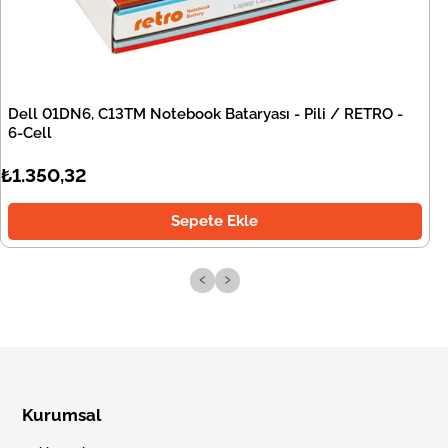
Dell 01DN6, C13TM Notebook Bataryası - Pili / RETRO -
6-Cell
₺1.350,32
Sepete Ekle
‹
›
Kurumsal