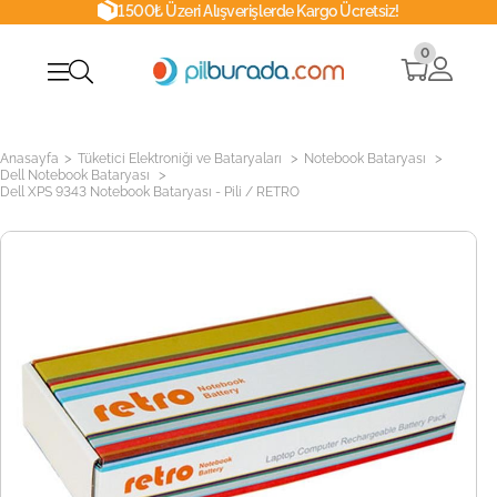
1500₺ Üzeri Alışverişlerde Kargo Ücretsiz!
0
>
>
>
Anasayfa
Tüketici Elektroniği ve Bataryaları
Notebook Bataryası
>
Dell Notebook Bataryası
Dell XPS 9343 Notebook Bataryası - Pili / RETRO