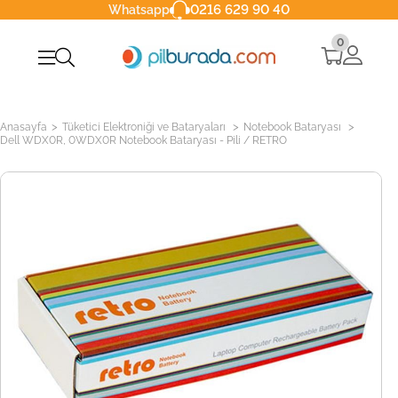
0216 629 90 40
Whatsapp
0
>
>
>
Anasayfa
Tüketici Elektroniği ve Bataryaları
Notebook Bataryası
Dell WDX0R, 0WDX0R Notebook Bataryası - Pili / RETRO