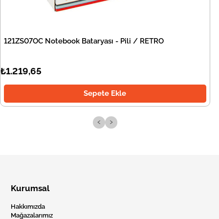
121ZS07OC Notebook Bataryası - Pili / RETRO
₺1.219,65
Sepete Ekle
‹
›
Kurumsal
Hakkımızda
Mağazalarımız