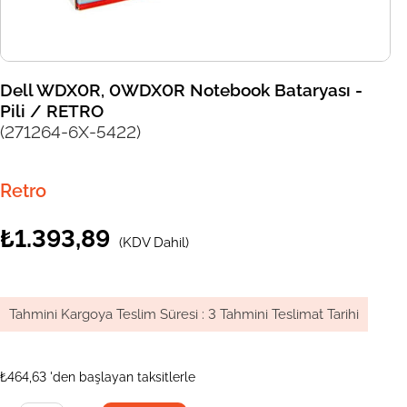
Dell WDX0R, 0WDX0R Notebook Bataryası -
Pili / RETRO
(271264-6X-5422)
Retro
₺1.393,89
(KDV Dahil)
Tahmini Kargoya Teslim Süresi
:
3 Tahmini Teslimat Tarihi
₺464,63
'den başlayan taksitlerle