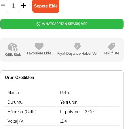
WHATSAPPTAN SİPARİŞ VER
Favorilere Ekle
Teklif İste
Fiyat Düşünce Haber Ver
Kritik Stok
Ürün Özellikleri
Marka
Retro
Durumu
Yeni ürün
Hücreler (Cells)
Li-polymer - 3 Cell
Voltaj (V)
11.4