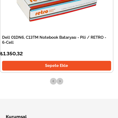
Dell 01DN6, C13TM Notebook Bataryası - Pili / RETRO -
6-Cell
₺1.350,32
Sepete Ekle
‹
›
Kurumsal