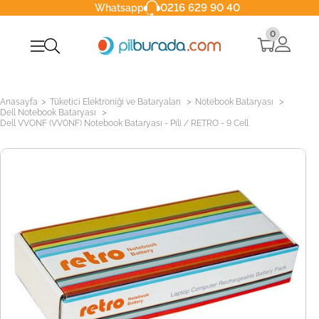
0216 629 90 40
Whatsapp
0
>
>
>
Anasayfa
Tüketici Elektroniği ve Bataryaları
Notebook Bataryası
>
Dell Notebook Bataryası
Dell VVONF (VV0NF) Notebook Bataryası - Pili / RETRO - 9 Cell