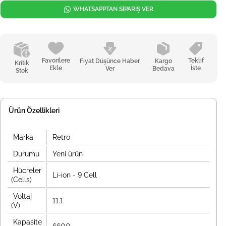
WHATSAPPTAN SİPARİŞ VER
Favorilere
Teklif
Fiyat Düşünce Haber
Kargo
Kritik
Ekle
İste
Ver
Bedava
Stok
Ürün Özellikleri
Marka
Retro
Durumu
Yeni ürün
Hücreler
Li-ion - 9 Cell
(Cells)
Voltaj
11.1
(V)
Kapasite