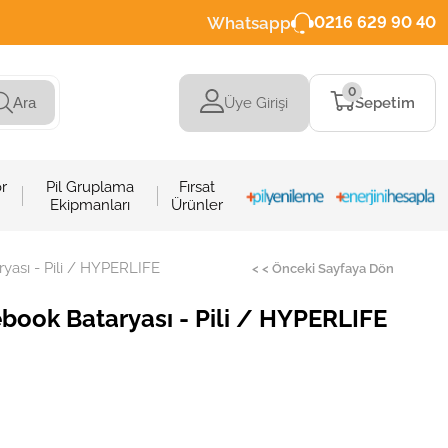
Whatsapp
0216 629 90 40
0
Üye Girişi
Sepetim
Ara
r
Pil Gruplama
Fırsat
Ekipmanları
Ürünler
yası - Pili / HYPERLIFE
< < Önceki Sayfaya Dön
book Bataryası - Pili / HYPERLIFE