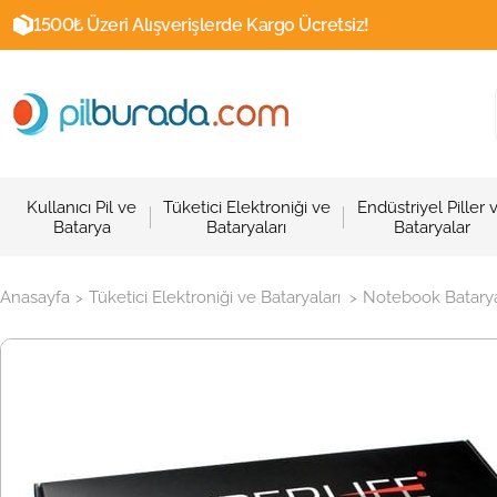
1500₺ Üzeri Alışverişlerde Kargo Ücretsiz!
Kullanıcı Pil ve
Tüketici Elektroniği ve
Endüstriyel Piller 
Batarya
Bataryaları
Bataryalar
Anasayfa
Tüketici Elektroniği ve Bataryaları
Notebook Batarya
>
>