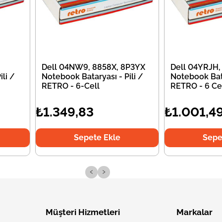
Dell 04NW9, 8858X, 8P3YX
Dell 04YRJH,
li /
Notebook Bataryası - Pili /
Notebook Bata
RETRO - 6-Cell
RETRO - 6 Ce
₺1.349,83
₺1.001,4
Sepete Ekle
Sepe
‹
›
Müşteri Hizmetleri
Markalar