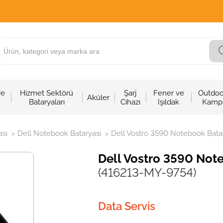
ve
Hizmet Sektörü
Şarj
Fener ve
Outdoo
Aküler
Bataryaları
Cihazı
Işıldak
Kamp
sı
Dell Notebook Bataryası
Dell Vostro 3590 Notebook Batar
>
>
Dell Vostro 3590 Note
(416213-MY-9754)
Data Servis