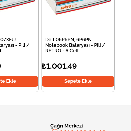
 07XFJJ
Dell 06P6PN, 6P6PN
ryası - Pili /
Notebook Bataryası - Pili /
ll
RETRO - 6 Cell
9
₺1.001,49
te Ekle
Sepete Ekle
Çağrı Merkezi