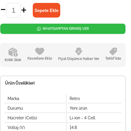
WHATSAPPTAN SİPARİŞ VER
Favorilere Ekle
Teklif İste
Fiyat Düşünce Haber Ver
Kritik Stok
Ürün Özellikleri
Marka
Retro
Durumu
Yeni ürün
Hücreler (Cells)
Li-ion - 4 Cell
Voltaj (V)
14.8