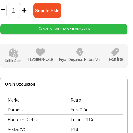
WHATSAPPTAN SİPARİŞ VER
Favorilere Ekle
Teklif İste
Fiyat Düşünce Haber Ver
Kritik Stok
Ürün Özellikleri
Marka
Retro
Durumu
Yeni ürün
Hücreler (Cells)
Li-ion - 4 Cell
Voltaj (V)
14.8