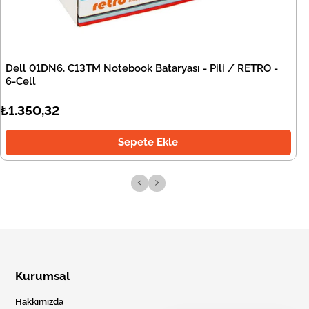
Dell 01DN6, C13TM Notebook Bataryası - Pili / RETRO -
6-Cell
₺1.350,32
Sepete Ekle
‹
›
Kurumsal
Hakkımızda