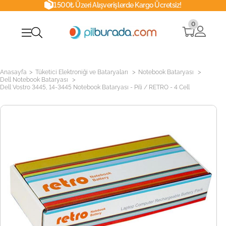
1500₺ Üzeri Alışverişlerde Kargo Ücretsiz!
0
>
>
>
Anasayfa
Tüketici Elektroniği ve Bataryaları
Notebook Bataryası
>
Dell Notebook Bataryası
Dell Vostro 3445, 14-3445 Notebook Bataryası - Pili / RETRO - 4 Cell