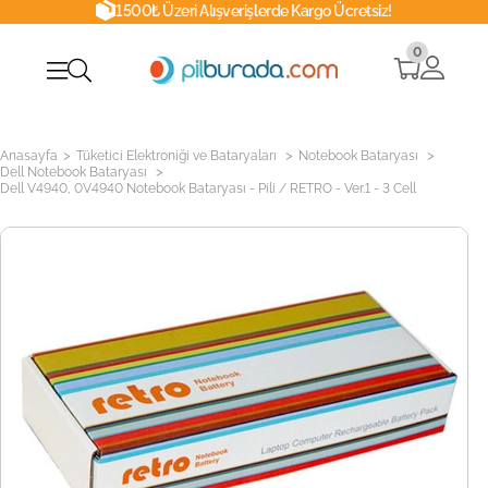
1500₺ Üzeri Alışverişlerde Kargo Ücretsiz!
0
>
>
>
Anasayfa
Tüketici Elektroniği ve Bataryaları
Notebook Bataryası
>
Dell Notebook Bataryası
Dell V4940, 0V4940 Notebook Bataryası - Pili / RETRO - Ver.1 - 3 Cell