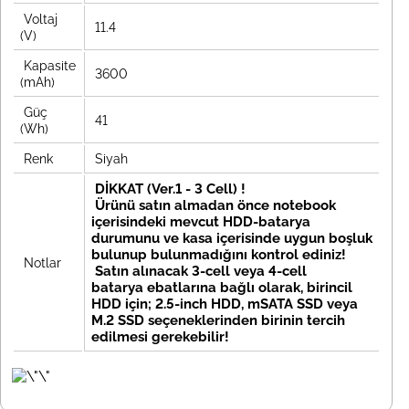
Voltaj
11.4
(V)
Kapasite
3600
(mAh)
Güç
41
(Wh)
Renk
Siyah
DİKKAT (Ver.1 - 3 Cell) !
Ürünü satın almadan önce notebook
içerisindeki mevcut HDD-batarya
durumunu ve kasa içerisinde uygun boşluk
bulunup bulunmadığını kontrol ediniz!
Notlar
Satın alınacak
3-cell veya 4-cell
batarya
ebatlarına bağlı olarak, birincil
HDD için; 2.5-inch HDD, mSATA SSD veya
M.2 SSD seçeneklerinden birinin tercih
edilmesi gerekebilir!