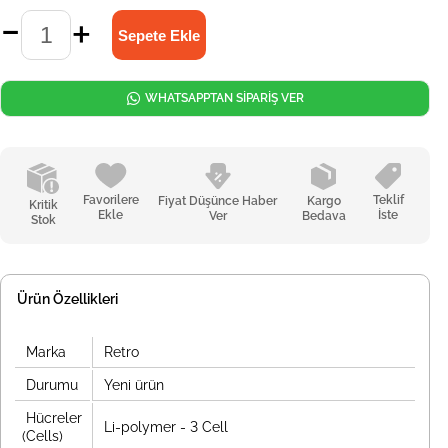
WHATSAPPTAN SİPARİŞ VER
Favorilere
Teklif
Fiyat Düşünce Haber
Kargo
Kritik
Ekle
İste
Ver
Bedava
Stok
Ürün Özellikleri
Marka
Retro
Durumu
Yeni ürün
Hücreler
Li-polymer - 3 Cell
(Cells)