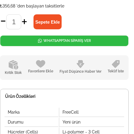
₺356,68
'den başlayan taksitlerle
WHATSAPPTAN SİPARİŞ VER
Favorilere Ekle
Teklif İste
Fiyat Düşünce Haber Ver
Kritik Stok
Ürün Özellikleri
Marka
FreeCell
Durumu
Yeni ürün
Hücreler (Cells)
Li-polymer - 3 Cell