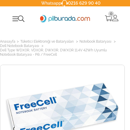
0216 629 90 40
Whatsapp
0
>
>
>
Anasayfa
Tüketici Elektroniği ve Bataryaları
Notebook Bataryası
>
Dell Notebook Bataryası
Dell Type WDX0R, VDXOR, DWX0R, DWXOR 11.4V 42Wh Uyumlu
Notebook Bataryası - Pili / FreeCell