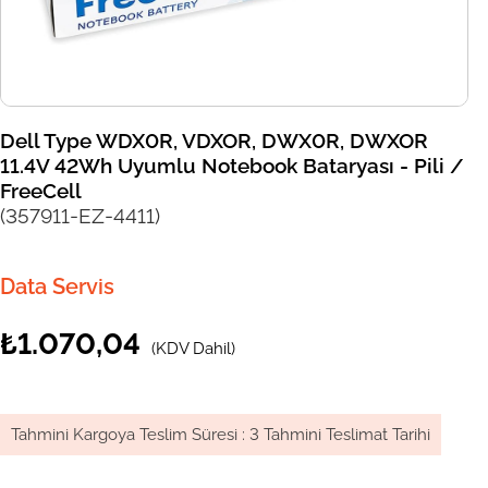
Dell Type WDX0R, VDXOR, DWX0R, DWXOR
11.4V 42Wh Uyumlu Notebook Bataryası - Pili /
FreeCell
(357911-EZ-4411)
Data Servis
₺1.070,04
(KDV Dahil)
Tahmini Kargoya Teslim Süresi
:
3 Tahmini Teslimat Tarihi