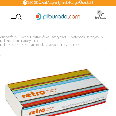
1500₺ Üzeri Alışverişlerde Kargo Ücretsiz!
0
>
>
>
Anasayfa
Tüketici Elektroniği ve Bataryaları
Notebook Bataryası
>
Dell Notebook Bataryası
Dell RXF9T, 0RXF9T Notebook Bataryası - Pili / RETRO