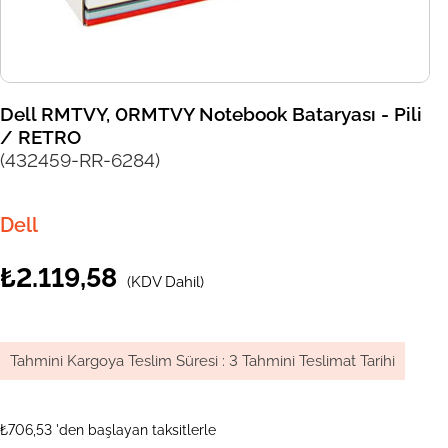
Dell RMTVY, 0RMTVY Notebook Bataryası - Pili
/ RETRO
(432459-RR-6284)
Dell
₺2.119,58
(KDV Dahil)
Tahmini Kargoya Teslim Süresi
:
3 Tahmini Teslimat Tarihi
₺706,53
'den başlayan taksitlerle