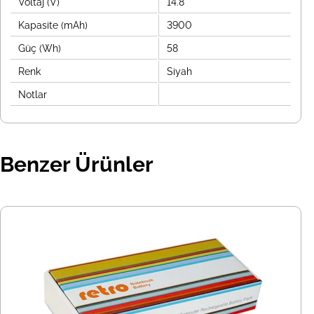
Voltaj (V)
14.8
Kapasite (mAh)
3900
Güç (Wh)
58
Renk
Siyah
Notlar
Benzer Ürünler