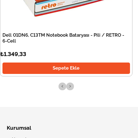
Dell 01DN6, C13TM Notebook Bataryası - Pili / RETRO -
6-Cell
₺1.349,33
Sepete Ekle
‹
›
Kurumsal