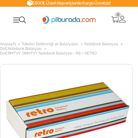
1500₺ Üzeri Alışverişlerde Kargo Ücretsiz!
0
>
>
>
Anasayfa
Tüketici Elektroniği ve Bataryaları
Notebook Bataryası
>
Dell Notebook Bataryası
Dell RMTVY, 0RMTVY Notebook Bataryası - Pili / RETRO