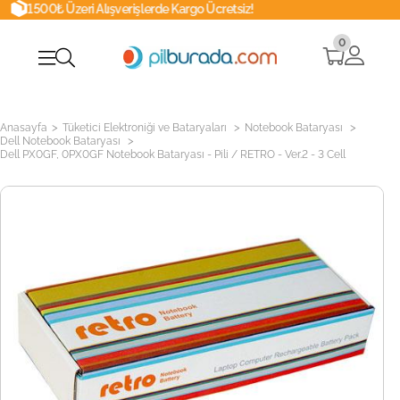
Alışverişlerde Kargo Ücretsiz!
Whatsap
0
>
>
>
Anasayfa
Tüketici Elektroniği ve Bataryaları
Notebook Bataryası
>
Dell Notebook Bataryası
Dell PX0GF, 0PX0GF Notebook Bataryası - Pili / RETRO - Ver.2 - 3 Cell