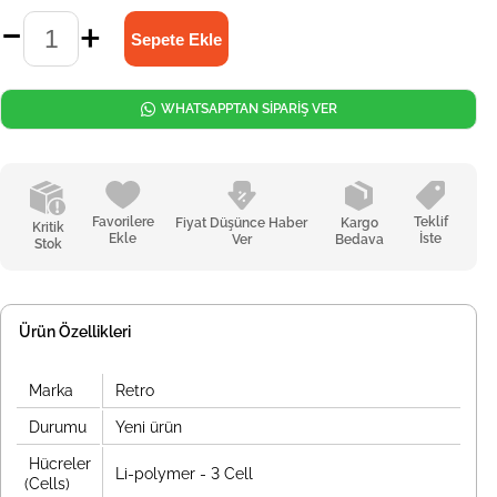
WHATSAPPTAN SİPARİŞ VER
Favorilere
Teklif
Fiyat Düşünce Haber
Kargo
Kritik
Ekle
İste
Ver
Bedava
Stok
Ürün Özellikleri
Marka
Retro
Durumu
Yeni ürün
Hücreler
Li-polymer - 3 Cell
(Cells)