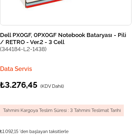
Dell PX0GF, 0PX0GF Notebook Bataryası - Pili
/ RETRO - Ver.2 - 3 Cell
(344184-L2-1438)
Data Servis
₺3.276,45
(KDV Dahil)
Tahmini Kargoya Teslim Süresi
:
3 Tahmini Teslimat Tarihi
₺1.092,15
'den başlayan taksitlerle