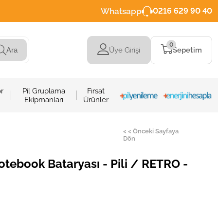
Whatsapp
0216 629 90 40
0
Üye Girişi
Sepetim
Ara
r
Pil Gruplama
Fırsat
Ekipmanları
Ürünler
< < Önceki Sayfaya
Dön
otebook Bataryası - Pili / RETRO -