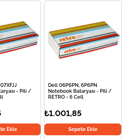
 07XFJJ
Dell 06P6PN, 6P6PN
ryası - Pili /
Notebook Bataryası - Pili /
ll
RETRO - 6 Cell
5
₺1.001,85
te Ekle
Sepete Ekle