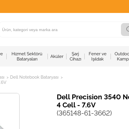
ve
Hizmet Sektörü
Şarj
Fener ve
Outdoo
Aküler
Bataryaları
Cihazı
Işıldak
Kamp
sı
Dell Notebook Bataryası
>
>
7.6V
Dell Precision 3540 N
4 Cell - 7.6V
(365148-61-3662)