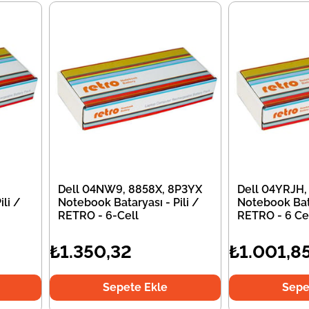
Dell 04NW9, 8858X, 8P3YX
Dell 04YRJH,
li /
Notebook Bataryası - Pili /
Notebook Bata
RETRO - 6-Cell
RETRO - 6 Ce
₺1.350,32
₺1.001,8
Sepete Ekle
Sepe