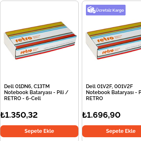
Ücretsiz Kargo
Dell 01DN6, C13TM
Dell 01V2F, 001V2F
Notebook Bataryası - Pili /
Notebook Bataryası - Pi
RETRO - 6-Cell
RETRO
₺1.350,32
₺1.696,90
Sepete Ekle
Sepete Ekle