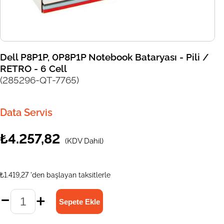
Dell P8P1P, 0P8P1P Notebook Bataryası - Pili /
RETRO - 6 Cell
(285296-QT-7765)
Data Servis
₺4.257,82
(KDV Dahil)
₺1.419,27
'den başlayan taksitlerle