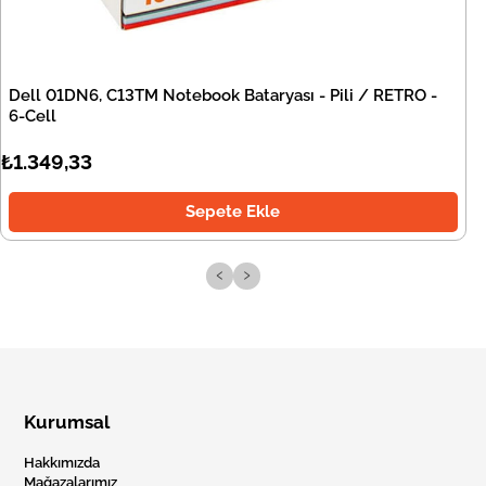
Dell 01DN6, C13TM Notebook Bataryası - Pili / RETRO -
6-Cell
₺1.349,33
Sepete Ekle
‹
›
Kurumsal
Hakkımızda
Mağazalarımız