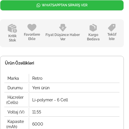
WHATSAPPTAN SİPARİŞ VER
Favorilere
Teklif
Fiyat Düşünce Haber
Kargo
Kritik
Ekle
İste
Ver
Bedava
Stok
Ürün Özellikleri
Marka
Retro
Durumu
Yeni ürün
Hücreler
Li-polymer - 6 Cell
(Cells)
Voltaj (V)
11.55
Kapasite
6000
(mAh)