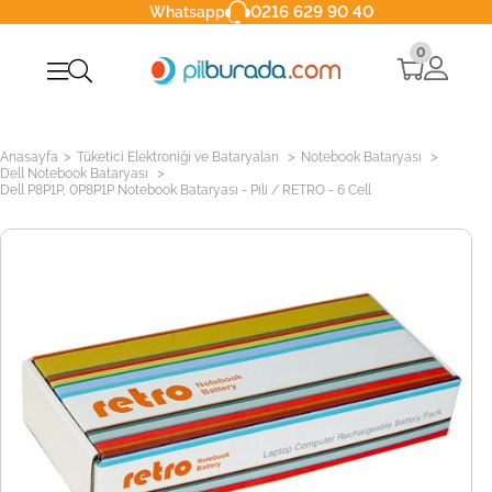
0216 629 90 40
Whatsapp
0
>
>
>
Anasayfa
Tüketici Elektroniği ve Bataryaları
Notebook Bataryası
>
Dell Notebook Bataryası
Dell P8P1P, 0P8P1P Notebook Bataryası - Pili / RETRO - 6 Cell