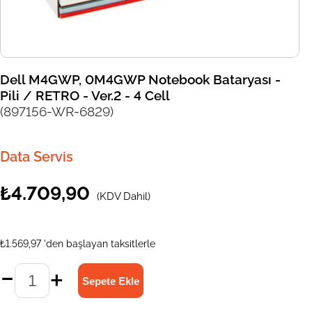
Dell M4GWP, 0M4GWP Notebook Bataryası -
Pili / RETRO - Ver.2 - 4 Cell
(897156-WR-6829)
Data Servis
₺4.709,90
(KDV Dahil)
₺1.569,97
'den başlayan taksitlerle