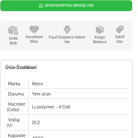
WHATSAPPTAN SİPARİŞ VER
Favorilere
Teklif
Fiyat Düşünce Haber
Kargo
Kritik
Ekle
İste
Ver
Bedava
Stok
Ürün Özellikleri
Marka
Retro
Durumu
Yeni ürün
Hücreler
Li-polymer - 4 Cell
(Cells)
Voltaj
15.2
(V)
Kapasite