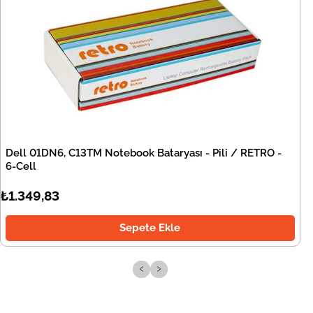
Dell 01DN6, C13TM Notebook Bataryası - Pili / RETRO -
6-Cell
₺1.349,83
Sepete Ekle
‹
›