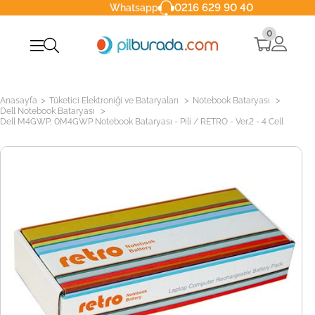
0216 629 90 40
Whatsapp
0
>
>
>
Anasayfa
Tüketici Elektroniği ve Bataryaları
Notebook Bataryası
>
Dell Notebook Bataryası
Dell M4GWP, 0M4GWP Notebook Bataryası - Pili / RETRO - Ver.2 - 4 Cell