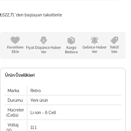
₺522,71
'den başlayan taksitlerle
Favorilere
Gelince Haber
Teklif
Fiyat Düşünce Haber
Kargo
Ekle
Ver
İste
Ver
Bedava
Ürün Özellikleri
Marka
Retro
Durumu
Yeni ürün
Hücreler
Li-ion - 6 Cell
(Cells)
Voltaj
11.1
(V)