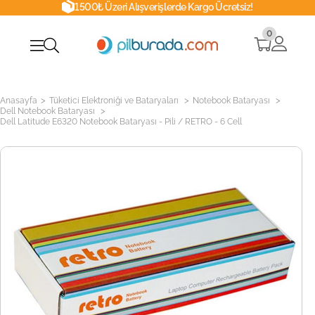
1500₺ Üzeri Alışverişlerde Kargo Ücretsiz!
0
>
>
>
Anasayfa
Tüketici Elektroniği ve Bataryaları
Notebook Bataryası
>
Dell Notebook Bataryası
Dell Latitude E6320 Notebook Bataryası - Pili / RETRO - 6 Cell