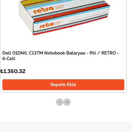
Dell 01DN6, C13TM Notebook Bataryası - Pili / RETRO -
6-Cell
₺1.350,32
Sepete Ekle
‹
›