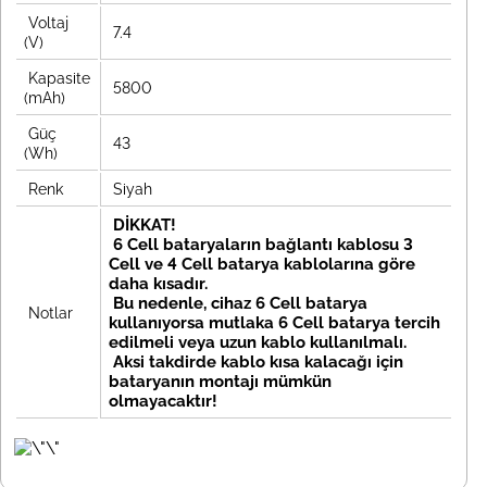
Voltaj
7.4
(V)
Kapasite
5800
(mAh)
Güç
43
(Wh)
Renk
Siyah
DİKKAT!
6 Cell bataryaların bağlantı kablosu 3
Cell ve 4 Cell batarya kablolarına göre
daha kısadır.
Bu nedenle, cihaz 6 Cell batarya
Notlar
kullanıyorsa mutlaka 6 Cell batarya tercih
e
dilmeli veya uzun kablo kullanılmalı.
Aksi takdirde kablo kısa kalacağı için
bataryanın montajı mümkün
olmayacaktır!