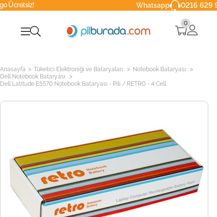
!
0216 629 90 40
Whatsapp
0
>
>
>
Anasayfa
Tüketici Elektroniği ve Bataryaları
Notebook Bataryası
>
Dell Notebook Bataryası
Dell Latitude E5570 Notebook Bataryası - Pili / RETRO - 4 Cell