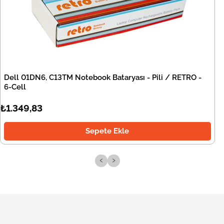
Dell 01DN6, C13TM Notebook Bataryası - Pili / RETRO -
6-Cell
₺1.349,83
Sepete Ekle
‹
›