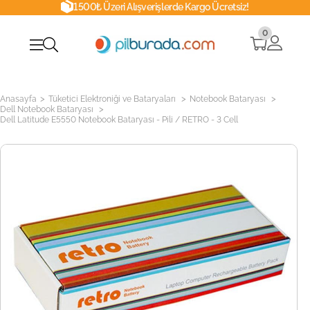
1500₺ Üzeri Alışverişlerde Kargo Ücretsiz!
0
>
>
>
Anasayfa
Tüketici Elektroniği ve Bataryaları
Notebook Bataryası
>
Dell Notebook Bataryası
Dell Latitude E5550 Notebook Bataryası - Pili / RETRO - 3 Cell