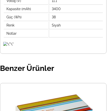
Voltaj (V)
11.1
Kapasite (mAh)
3400
Güç (Wh)
38
Renk
Siyah
Notlar
Benzer Ürünler