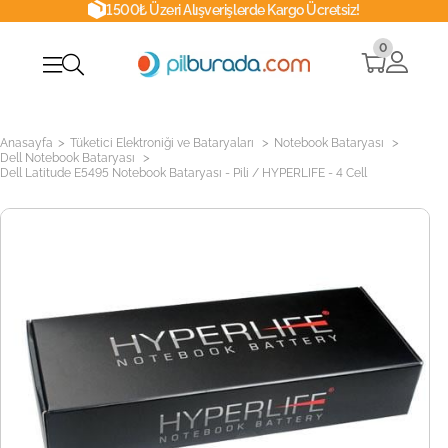
1500₺ Üzeri Alışverişlerde Kargo Ücretsiz!
0
>
>
>
Anasayfa
Tüketici Elektroniği ve Bataryaları
Notebook Bataryası
>
Dell Notebook Bataryası
Dell Latitude E5495 Notebook Bataryası - Pili / HYPERLIFE - 4 Cell