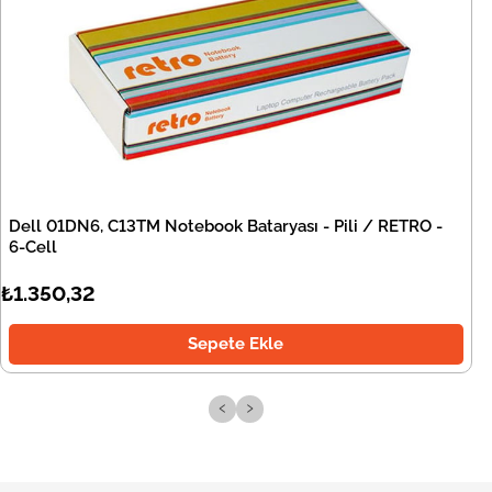
Dell 01DN6, C13TM Notebook Bataryası - Pili / RETRO -
6-Cell
₺1.350,32
Sepete Ekle
‹
›