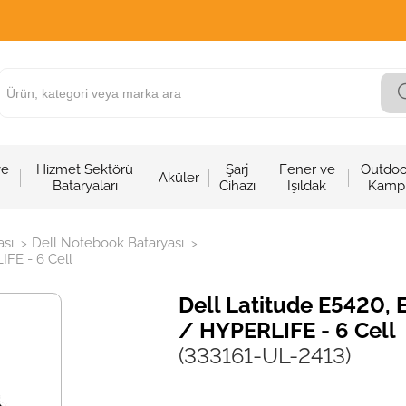
ve
Hizmet Sektörü
Şarj
Fener ve
Outdoo
Aküler
Bataryaları
Cihazı
Işıldak
Kamp
sı
Dell Notebook Bataryası
>
>
IFE - 6 Cell
Dell Latitude E5420, 
/ HYPERLIFE - 6 Cell
(333161-UL-2413)