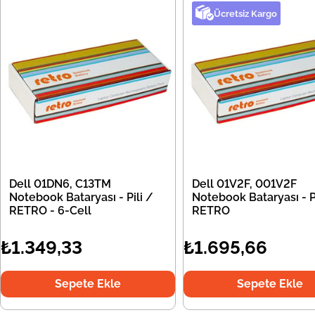
Ücretsiz Kargo
Dell 01DN6, C13TM
Dell 01V2F, 001V2F
Notebook Bataryası - Pili /
Notebook Bataryası - Pi
RETRO - 6-Cell
RETRO
₺1.349,33
₺1.695,66
Sepete Ekle
Sepete Ekle