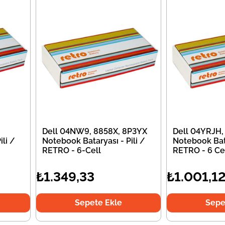
Dell 04NW9, 8858X, 8P3YX
Dell 04YRJH,
li /
Notebook Bataryası - Pili /
Notebook Bata
RETRO - 6-Cell
RETRO - 6 Ce
₺1.349,33
₺1.001,1
Sepete Ekle
Sepe