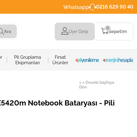
Whatsapp
0216 629 90 40
0
Üye Girişi
Sepetim
Ara
r
Pil Gruplama
Fırsat
Ekipmanları
Ürünler
< < Önceki Sayfaya
Dön
E5420m Notebook Bataryası - Pili