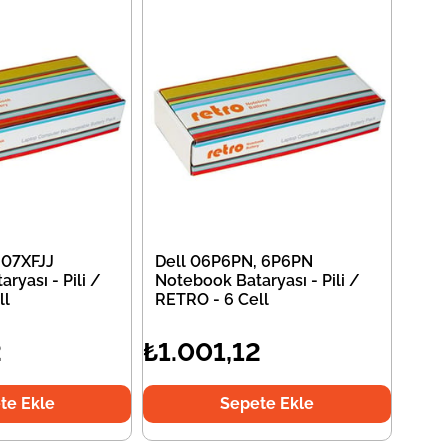
 07XFJJ
Dell 06P6PN, 6P6PN
ryası - Pili /
Notebook Bataryası - Pili /
ll
RETRO - 6 Cell
2
₺1.001,12
te Ekle
Sepete Ekle