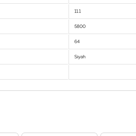
11.1
5800
64
Siyah