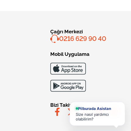
Çağrı Merkezi
0216 629 90 40
Mobil Uygulama
Bizi Takip Edin
Pilburada Asistan
Size nasıl yardımcı
olabilirim?