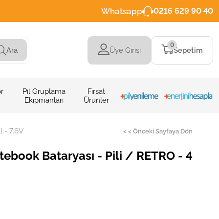
Whatsapp
0216 629 90 40
0
Üye Girişi
Sepetim
Ara
r
Pil Gruplama
Fırsat
Ekipmanları
Ürünler
l - 7.6V
< < Önceki Sayfaya Dön
tebook Bataryası - Pili / RETRO - 4