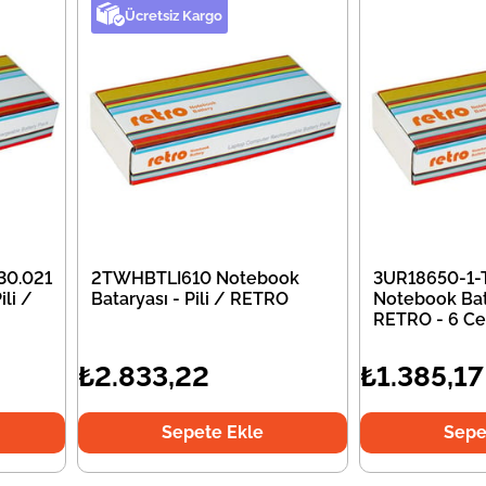
Ücretsiz Kargo
30.021
2TWHBTLI610 Notebook
3UR18650-1-
li /
Bataryası - Pili / RETRO
Notebook Bata
RETRO - 6 Ce
₺2.833,22
₺1.385,17
Sepete Ekle
Sepe