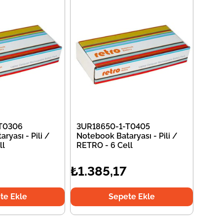
T0306
3UR18650-1-T0405
ryası - Pili /
Notebook Bataryası - Pili /
ll
RETRO - 6 Cell
₺1.385,17
te Ekle
Sepete Ekle