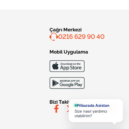
Çağrı Merkezi
0216 629 90 40
Mobil Uygulama
Bizi Takip Edin
Pilburada Asistan
Size nasıl yardımcı
olabilirim?