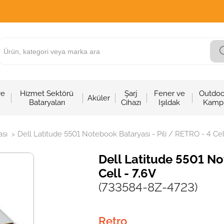
ve
Hizmet Sektörü
Şarj
Fener ve
Outdoo
Aküler
Bataryaları
Cihazı
Işıldak
Kamp
sı
Dell Latitude 5501 Notebook Bataryası - Pili / RETRO - 4 Cel
>
Dell Latitude 5501 No
Cell - 7.6V
(733584-8Z-4723)
Retro