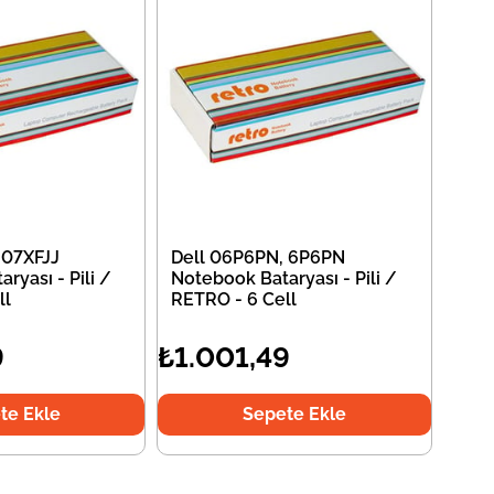
 07XFJJ
Dell 06P6PN, 6P6PN
ryası - Pili /
Notebook Bataryası - Pili /
ll
RETRO - 6 Cell
9
₺1.001,49
te Ekle
Sepete Ekle