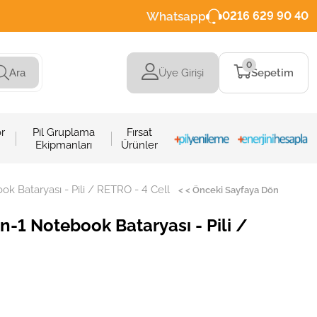
Whatsapp
0216 629 90 40
0
Üye Girişi
Sepetim
Ara
r
Pil Gruplama
Fırsat
Ekipmanları
Ürünler
ok Bataryası - Pili / RETRO - 4 Cell
< < Önceki Sayfaya Dön
n-1 Notebook Bataryası - Pili /