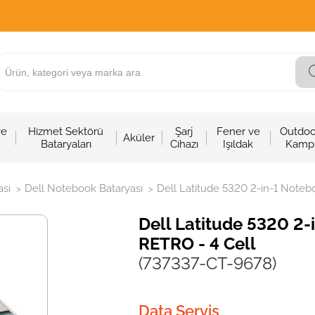
ve
Hizmet Sektörü
Şarj
Fener ve
Outdoo
Aküler
Bataryaları
Cihazı
Işıldak
Kamp
sı
Dell Notebook Bataryası
Dell Latitude 5320 2-in-1 Notebo
>
>
Dell Latitude 5320 2-i
RETRO - 4 Cell
(737337-CT-9678)
Data Servis