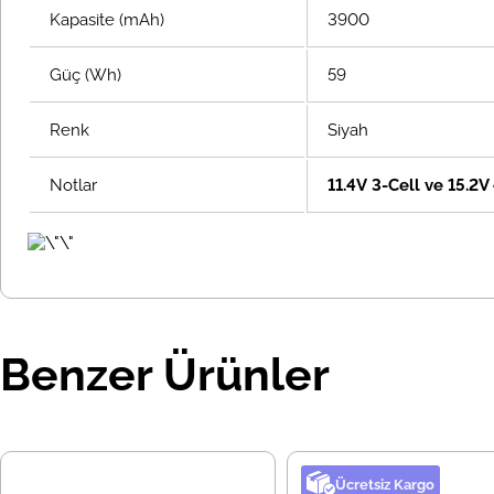
Kapasite (mAh)
3900
Güç (Wh)
59
Renk
Siyah
Notlar
11.4V 3-Cell ve 15.2V 
Benzer Ürünler
Ücretsiz Kargo