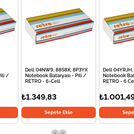
Dell 04NW9, 8858X, 8P3YX
Dell 04YRJH,
li /
Notebook Bataryası - Pili /
Notebook Bata
RETRO - 6-Cell
RETRO - 6 Ce
₺1.349,83
₺1.001,4
Sepete Ekle
Sepe
‹
›