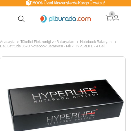
1500₺ Üzeri Alışverişlerde Kargo Ücretsiz!
0
>
>
>
Anasayfa
Tüketici Elektroniği ve Bataryaları
Notebook Bataryası
Dell Latitude 3570 Notebook Bataryası - Pili / HYPERLIFE - 4 Cell