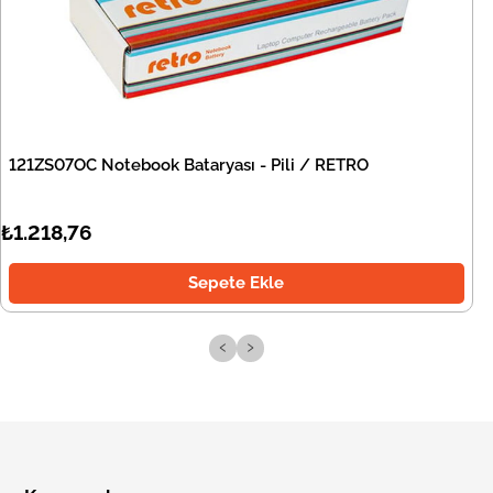
121ZS07OC Notebook Bataryası - Pili / RETRO
₺1.218,76
Sepete Ekle
‹
›