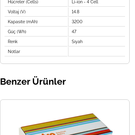
Hücreler (Cells)
Li-ion - 4 Cell
Voltaj (V)
14.8
Kapasite (mAh)
3200
Güç (Wh)
47
Renk
Siyah
Notlar
Benzer Ürünler