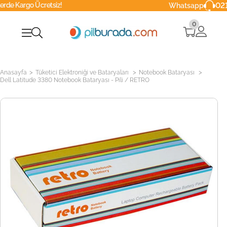
Ücretsiz!
0216 629 90 
Whatsapp
0
>
>
>
Anasayfa
Tüketici Elektroniği ve Bataryaları
Notebook Bataryası
Dell Latitude 3380 Notebook Bataryası - Pili / RETRO