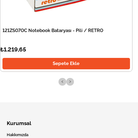
121ZS07OC Notebook Bataryası - Pili / RETRO
₺1.219,65
Sepete Ekle
‹
›
Kurumsal
Hakkımızda