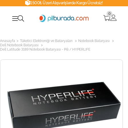
1500₺ Üzeri Alışverişlerde Kargo Ücretsiz!
0
>
>
>
Anasayfa
Tüketici Elektroniği ve Bataryaları
Notebook Bataryası
>
Dell Notebook Bataryası
Dell Latitude 3189 Notebook Bataryası - Pili / HYPERLIFE