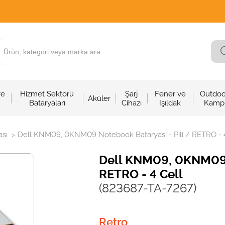
ve
Hizmet Sektörü
Şarj
Fener ve
Outdoo
Aküler
Bataryaları
Cihazı
Işıldak
Kamp
sı
Dell KNM09, 0KNM09 Notebook Bataryası - Pili / RETRO - 
>
Dell KNM09, 0KNM09 N
RETRO - 4 Cell
(823687-TA-7267)
Retro