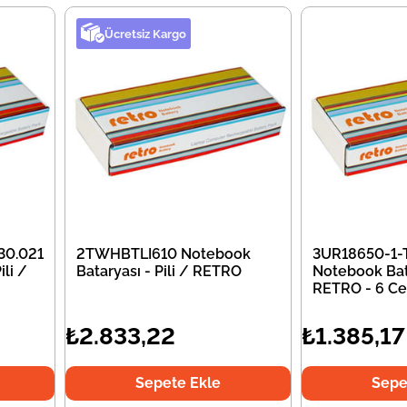
Ücretsiz Kargo
30.021
2TWHBTLI610 Notebook
3UR18650-1-
li /
Bataryası - Pili / RETRO
Notebook Bata
RETRO - 6 Ce
₺2.833,22
₺1.385,17
Sepete Ekle
Sepe