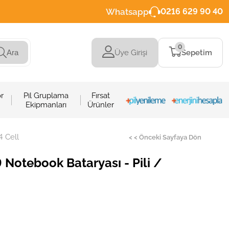
Whatsapp
0216 629 90 40
0
Üye Girişi
Sepetim
Ara
r
Pil Gruplama
Fırsat
Ekipmanları
Ürünler
4 Cell
< < Önceki Sayfaya Dön
otebook Bataryası - Pili /