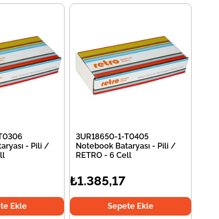
T0306
3UR18650-1-T0405
ryası - Pili /
Notebook Bataryası - Pili /
ll
RETRO - 6 Cell
₺1.385,17
te Ekle
Sepete Ekle