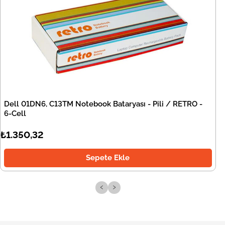
Dell 01DN6, C13TM Notebook Bataryası - Pili / RETRO -
6-Cell
₺1.350,32
Sepete Ekle
‹
›