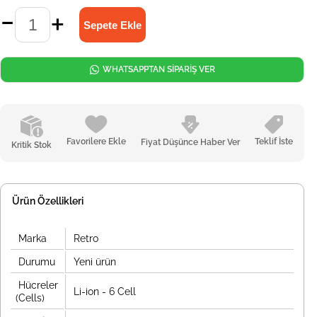
WHATSAPPTAN SİPARİŞ VER
Favorilere Ekle
Teklif İste
Fiyat Düşünce Haber Ver
Kritik Stok
Ürün Özellikleri
Marka
Retro
Durumu
Yeni ürün
Hücreler
Li-ion - 6 Cell
(Cells)