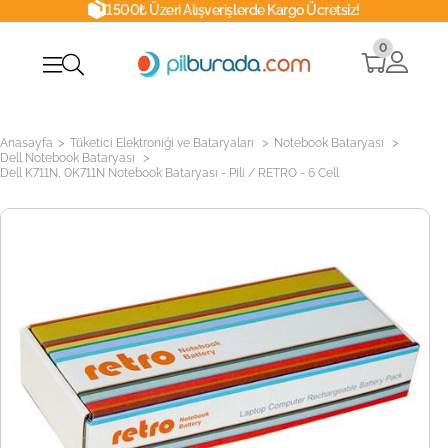
1500₺ Üzeri Alışverişlerde Kargo Ücretsiz!
0
>
>
>
Anasayfa
Tüketici Elektroniği ve Bataryaları
Notebook Bataryası
>
Dell Notebook Bataryası
Dell K711N, 0K711N Notebook Bataryası - Pili / RETRO - 6 Cell