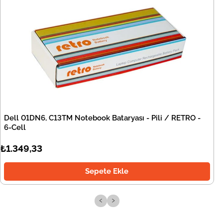
Dell 01DN6, C13TM Notebook Bataryası - Pili / RETRO -
6-Cell
₺1.349,33
Sepete Ekle
‹
›