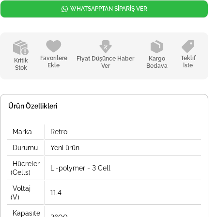
WHATSAPPTAN SİPARİŞ VER
Favorilere
Teklif
Fiyat Düşünce Haber
Kargo
Kritik
Ekle
İste
Ver
Bedava
Stok
Ürün Özellikleri
Marka
Retro
Durumu
Yeni ürün
Hücreler
Li-polymer - 3 Cell
(Cells)
Voltaj
11.4
(V)
Kapasite