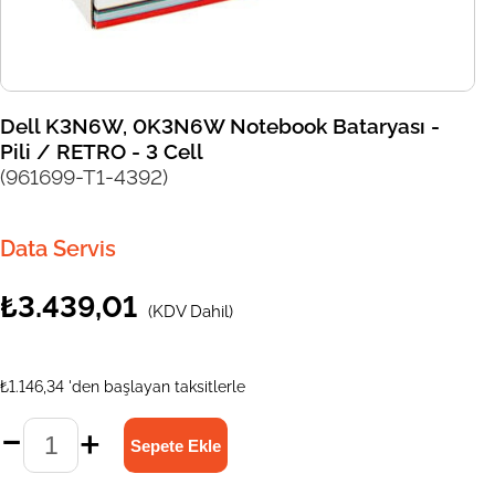
Dell K3N6W, 0K3N6W Notebook Bataryası -
Pili / RETRO - 3 Cell
(961699-T1-4392)
Data Servis
₺3.439,01
(KDV Dahil)
₺1.146,34
'den başlayan taksitlerle