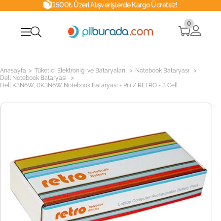
1500₺ Üzeri Alışverişlerde Kargo Ücretsiz!
0
>
>
>
Anasayfa
Tüketici Elektroniği ve Bataryaları
Notebook Bataryası
>
Dell Notebook Bataryası
Dell K3N6W, 0K3N6W Notebook Bataryası - Pili / RETRO - 3 Cell