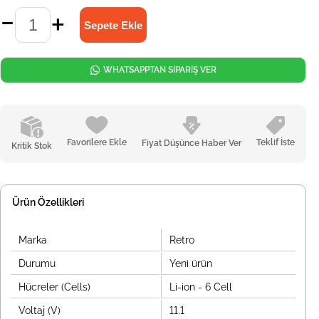
WHATSAPPTAN SİPARİŞ VER
Favorilere Ekle
Teklif İste
Fiyat Düşünce Haber Ver
Kritik Stok
Ürün Özellikleri
Marka
Retro
Durumu
Yeni ürün
Hücreler (Cells)
Li-ion - 6 Cell
Voltaj (V)
11.1