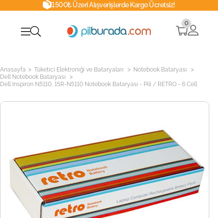
1500₺ Üzeri Alışverişlerde Kargo Ücretsiz!
0
>
>
>
Anasayfa
Tüketici Elektroniği ve Bataryaları
Notebook Bataryası
>
Dell Notebook Bataryası
Dell Inspiron N5110, 15R-N5110 Notebook Bataryası - Pili / RETRO - 6 Cell