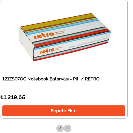
121ZS07OC Notebook Bataryası - Pili / RETRO
₺1.219,65
Sepete Ekle
‹
›