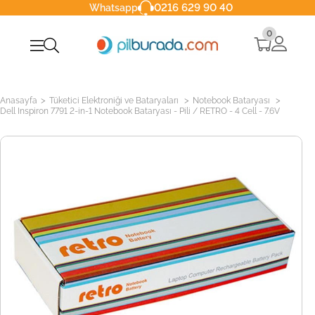
0216 629 90 40
Whatsapp
0
>
>
>
Anasayfa
Tüketici Elektroniği ve Bataryaları
Notebook Bataryası
Dell Inspiron 7791 2-in-1 Notebook Bataryası - Pili / RETRO - 4 Cell - 7.6V