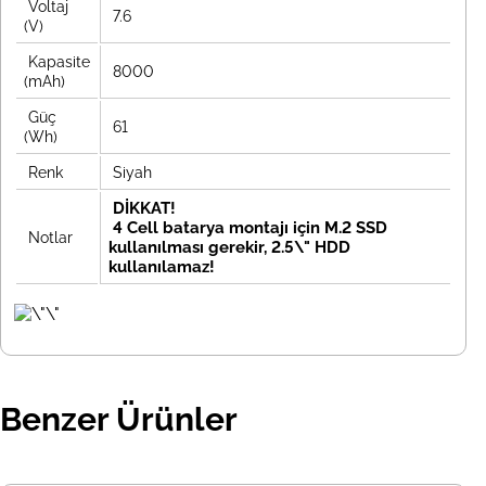
Voltaj
7.6
(V)
Kapasite
8000
(mAh)
Güç
61
(Wh)
Renk
Siyah
DİKKAT!
4 Cell batarya montajı için M.2 SSD
Notlar
kullanılması gerekir, 2.5\" HDD
kullanılamaz!
Benzer Ürünler