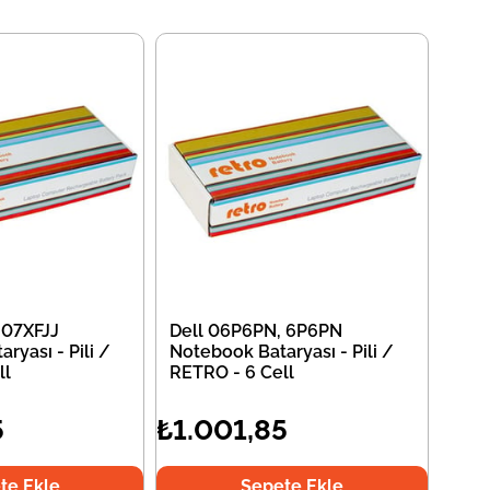
 07XFJJ
Dell 06P6PN, 6P6PN
ryası - Pili /
Notebook Bataryası - Pili /
ll
RETRO - 6 Cell
5
₺1.001,85
te Ekle
Sepete Ekle