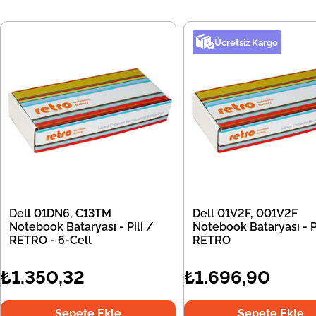
Ücretsiz Kargo
Dell 01DN6, C13TM
Dell 01V2F, 001V2F
Notebook Bataryası - Pili /
Notebook Bataryası - Pi
RETRO - 6-Cell
RETRO
₺1.350,32
₺1.696,90
Sepete Ekle
Sepete Ekle