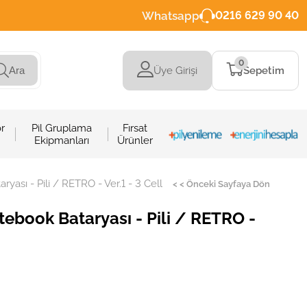
Whatsapp
0216 629 90 40
0
Üye Girişi
Sepetim
Ara
r
Pil Gruplama
Fırsat
Ekipmanları
Ürünler
yası - Pili / RETRO - Ver.1 - 3 Cell
< < Önceki Sayfaya Dön
tebook Bataryası - Pili / RETRO -