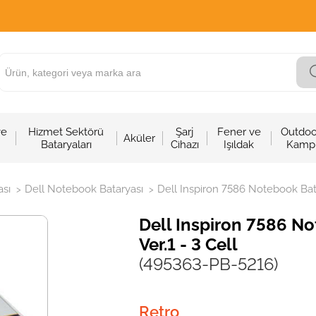
ve
Hizmet Sektörü
Şarj
Fener ve
Outdoo
Aküler
Bataryaları
Cihazı
Işıldak
Kamp
sı
Dell Notebook Bataryası
Dell Inspiron 7586 Notebook Batar
>
>
Dell Inspiron 7586 No
Ver.1 - 3 Cell
(495363-PB-5216)
Retro