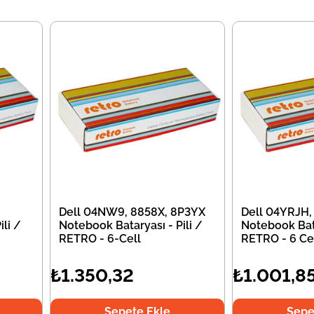
Dell 04NW9, 8858X, 8P3YX
Dell 04YRJH,
li /
Notebook Bataryası - Pili /
Notebook Bata
RETRO - 6-Cell
RETRO - 6 Ce
₺1.350,32
₺1.001,8
Sepete Ekle
Sepe