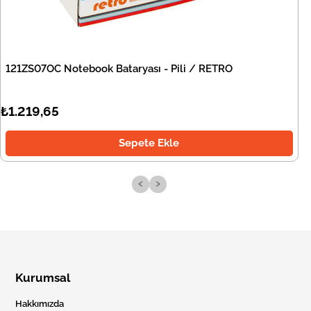
121ZS07OC Notebook Bataryası - Pili / RETRO
₺1.219,65
Sepete Ekle
‹
›
Kurumsal
Hakkımızda