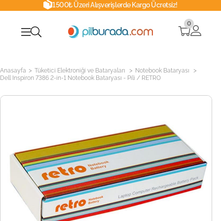
1500₺ Üzeri Alışverişlerde Kargo Ücretsiz!
0
>
>
>
Anasayfa
Tüketici Elektroniği ve Bataryaları
Notebook Bataryası
Dell Inspiron 7386 2-in-1 Notebook Bataryası - Pili / RETRO