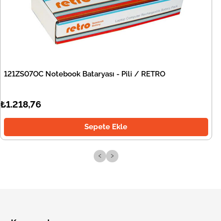
121ZS07OC Notebook Bataryası - Pili / RETRO
₺1.218,76
Sepete Ekle
‹
›