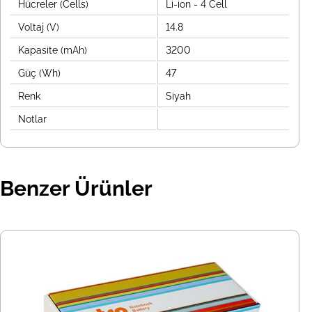
Hücreler (Cells)
Li-ion - 4 Cell
Voltaj (V)
14.8
Kapasite (mAh)
3200
Güç (Wh)
47
Renk
Siyah
Notlar
Benzer Ürünler