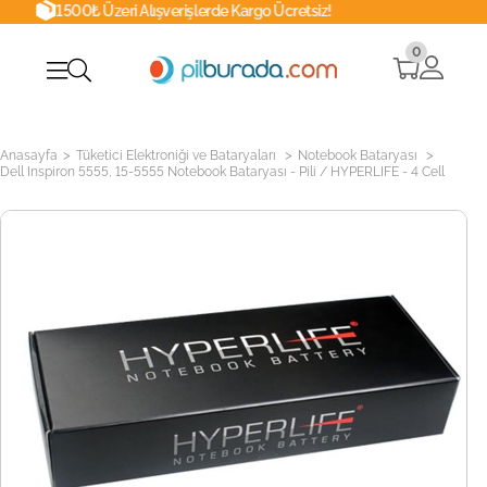
00₺ Üzeri Alışverişlerde Kargo Ücretsiz!
0
>
>
>
Anasayfa
Tüketici Elektroniği ve Bataryaları
Notebook Bataryası
Dell Inspiron 5555, 15-5555 Notebook Bataryası - Pili / HYPERLIFE - 4 Cell